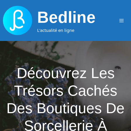
Aller
au
Bedline
contenu
Me
L‘actualité en ligne
Découvrez Les
Trésors Cachés
Des Boutiques De
Sorcellerie À