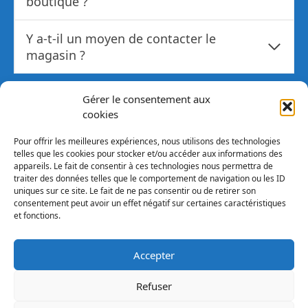
boutique ?
Y a-t-il un moyen de contacter le
magasin ?
Gérer le consentement aux
Autres articles pertinents
cookies
sur cette thématique
Pour offrir les meilleures expériences, nous utilisons des technologies
telles que les cookies pour stocker et/ou accéder aux informations des
appareils. Le fait de consentir à ces technologies nous permettra de
→ Explorez les
possibilités
de votre spiritualité
traiter des données telles que le comportement de navigation ou les ID
grâce à un magasin ésotérique artisanal !
uniques sur ce site. Le fait de ne pas consentir ou de retirer son
consentement peut avoir un effet négatif sur certaines caractéristiques
→ Découvrez comment
trouver les meilleurs
et fonctions.
sites ésotériques sérieux
et accéder au savoir
caché !
Accepter
Refuser
Mentions légales
Contact
Plan du site