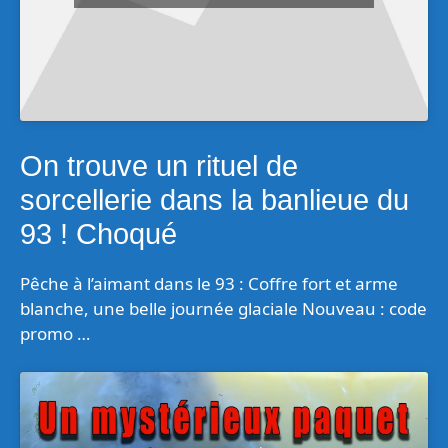
On trouve un rituel de
sorcellerie dans la banlieue du
93 ! Choqué
Pêche à l’aimant dans le 93 : Coffre fort et arme
blanche, une belle journée glaciale Nouveau : code
promo …