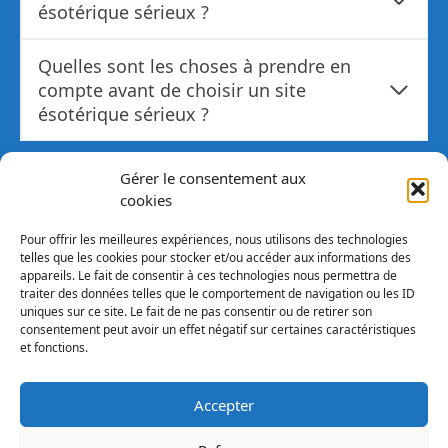
ésotérique sérieux ?
Quelles sont les choses à prendre en
compte avant de choisir un site
ésotérique sérieux ?
Gérer le consentement aux
Ne manquez pas ces
cookies
articles en rapport
Pour offrir les meilleures expériences, nous utilisons des technologies
telles que les cookies pour stocker et/ou accéder aux informations des
appareils. Le fait de consentir à ces technologies nous permettra de
→ Explorez les
possibilités
de votre spiritualité
traiter des données telles que le comportement de navigation ou les ID
grâce à un magasin ésotérique artisanal !
uniques sur ce site. Le fait de ne pas consentir ou de retirer son
consentement peut avoir un effet négatif sur certaines caractéristiques
→ Découvrez les trésors cachés des
boutiques de
et fonctions.
sorcellerie à Paris
: potions, talismans et
grimoires maintenant !
Accepter