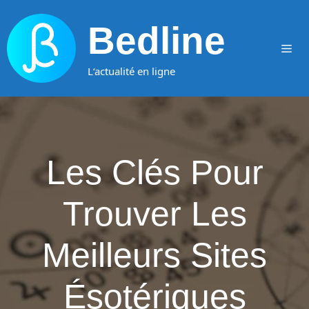
Aller
au
Bedline
contenu
Me
L‘actualité en ligne
Les Clés Pour
Trouver Les
Meilleurs Sites
Ésotériques