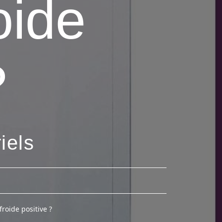
oide
?
iels
roide positive ?