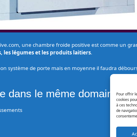
ive.com, une chambre froide positive est comme un gran
, les légumes et les produits laitiers
.
 son système de porte mais en moyenne il faudra débour
ure dans le même domaine
Pour offrir 
cookies pour
à ces techn
cissements
de navigatio
consentement
Ac