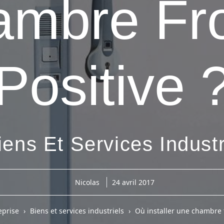
mbre Fr
gory-
u-
in.html
Positive 
ve
me:
eratePress
d
plate)
iens Et Services Industr
ent
me:
eratePress
eratepress)
Nicolas
24 avril 2017
eprise
Biens et services industriels
Où installer une chambre f