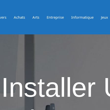
vers
Achats
Arts
Entreprise
Informatique
Jeux
matically
archic
egories
nu
sion
0
Installer
hor:
kan
s:
ps://atakanau.blogspot.com/2021/01/automatic-