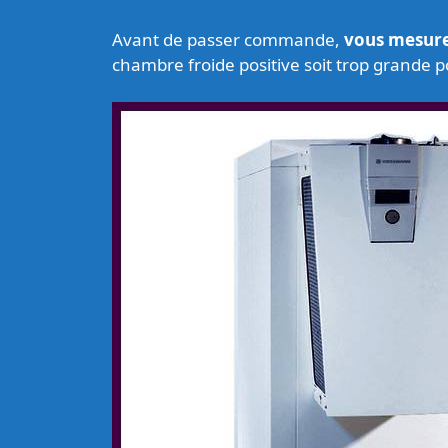
Avant de passer commande,
vous mesurer
chambre froide positive soit trop grande p