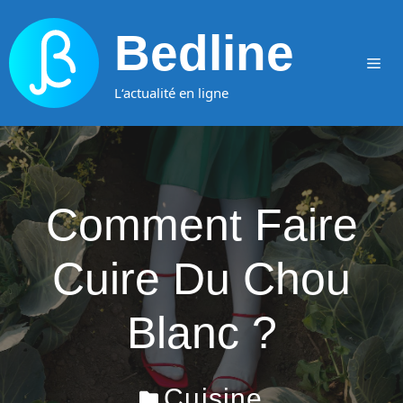
Aller
au
Bedline
contenu
Me
L‘actualité en ligne
Comment Faire
Cuire Du Chou
Blanc ?
Cuisine