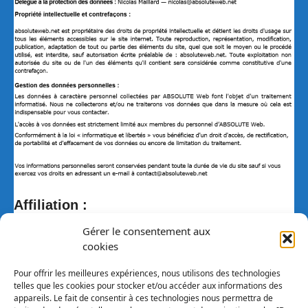
Affiliation :
Gérer le consentement aux
Le site bedline.fr participe au Programme
cookies
Partenaires d’Amazon EU, un programme
d’affiliation conçu pour permettre à des sites de
Pour offrir les meilleures expériences, nous utilisons des technologies
percevoir une rémunération grâce à la création
telles que les cookies pour stocker et/ou accéder aux informations des
appareils. Le fait de consentir à ces technologies nous permettra de
de liens vers Amazon.fr.