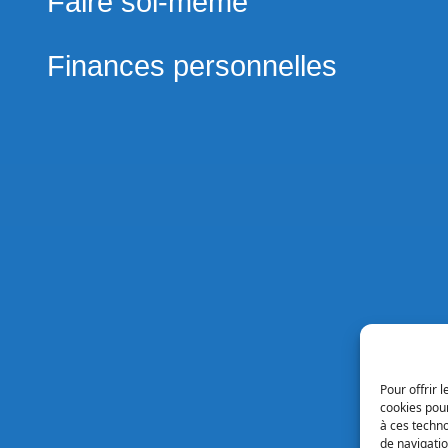
Faire soi-même
gory-
u-
Finances personnelles
in.html
ve
me:
eratePress
d
plate)
ent
me:
eratePress
eratepress)
Pour offrir 
cookies pour
à ces techn
de navigatio