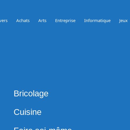
vers
Achats
Arts
Entreprise
Informatique
Jeux
matically
archic
egories
nu
sion
0
hor:
Bricolage
kan
Cuisine
s:
ps://atakanau.blogspot.com/2021/01/automatic-