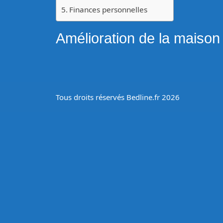
cate
Finances personnelles
men
wp-
Amélioration de la maison
plug
|
Acti
The
Gen
Tous droits réservés Bedline.fr 2026
Chil
(tem
|
Par
The
Gen
(gen