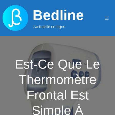
Aller
au
Bedline
contenu
Me
L‘actualité en ligne
Est-Ce Que Le
Thermomètre
Frontal Est
Simple À