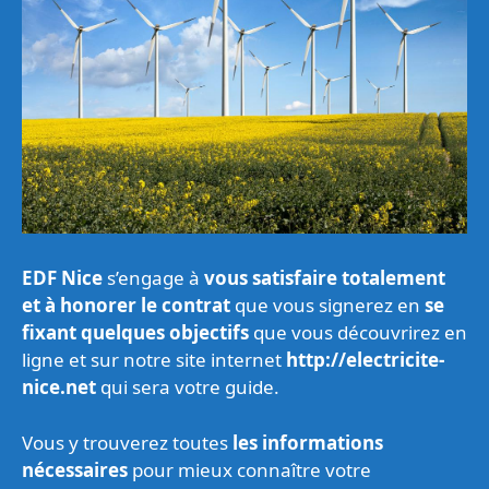
EDF Nice
s’engage à
vous satisfaire totalement
et à honorer le contrat
que vous signerez en
se
fixant quelques objectifs
que vous découvrirez en
ligne et sur notre site internet
http://electricite-
nice.net
qui sera votre guide.
Vous y trouverez toutes
les informations
nécessaires
pour mieux connaître votre