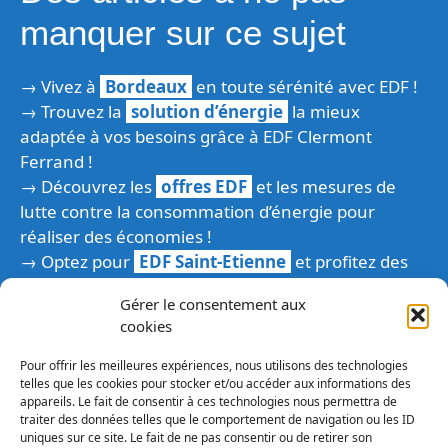
manquer sur ce sujet
→ Vivez à
Bordeaux
en toute sérénité avec EDF !
→ Trouvez la
solution d’énergie
la mieux
adaptée à vos besoins grâce à EDF Clermont
Ferrand !
→ Découvrez les
offres EDF
et les mesures de
lutte contre la consommation d’énergie pour
réaliser des économies !
→ Optez pour
EDF Saint-Etienne
et profitez des
avantages qu’elle propose !
Gérer le consentement aux
→ Découvrez comment
EDF Le Mans
contribue à
cookies
l’expansion globale d’EDF !
→ N’attendez plus et
contactez EDF Bordeaux
Pour offrir les meilleures expériences, nous utilisons des technologies
pour trouver toutes les réponses à vos questions !
telles que les cookies pour stocker et/ou accéder aux informations des
appareils. Le fait de consentir à ces technologies nous permettra de
→ Approvisionnez-vous en énergie avec
EDF à
traiter des données telles que le comportement de navigation ou les ID
Lille
: choisissez le fournisseur qui saura répondre
uniques sur ce site. Le fait de ne pas consentir ou de retirer son