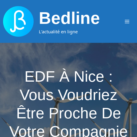
Aller
au
Bedline
contenu
Me
L‘actualité en ligne
EDF À Nice :
Vous Voudriez
Être Proche De
Votre Compagnie