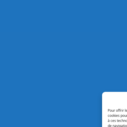
gory-
u-
in.html
ve
me:
eratePress
d
plate)
ent
me:
eratePress
eratepress)
Pour offrir 
cookies pour
à ces techn
de navigatio