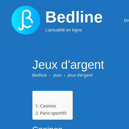
Aller
au
Bedline
contenu
Di
Auto
L‘actualité en ligne
Hier
Cat
in
Me
-
Jeux d’argent
Ver
2.1.
Bedline
Jeux
Jeux d’argent
|
Aut
Ata
Sommaire
Au
Casinos
|
Paris sportifs
Doc
htt