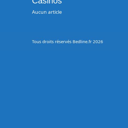
Casinos
cate
men
Aucun article
wp-
plug
|
Acti
Tous droits réservés Bedline.fr 2026
The
Gen
Chil
(tem
|
Par
The
Gen
(gen