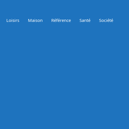
Loisirs
Maison
Référence
Santé
Société